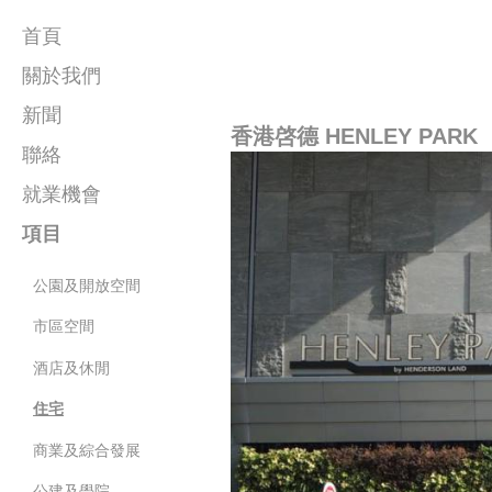
首頁
關於我們
新聞
公司簡介
香港啓德 HENLEY PARK
聯絡
人員
就業機會
項目
公園及開放空間
市區空間
酒店及休閒
住宅
商業及綜合發展
公建及學院