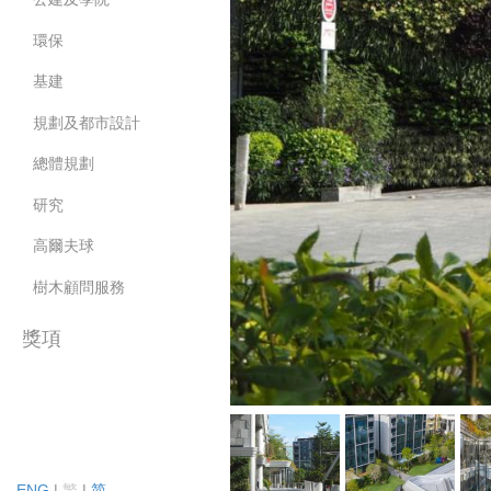
環保
基建
規劃及都市設計
總體規劃
研究
高爾夫球
樹木顧問服務
獎項
2026
2025
2024
ENG
|
繁
|
简