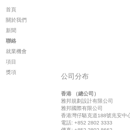
首頁
關於我們
新聞
公司簡介
聯絡
人員
就業機會
項目
獎項
公園及開放空間
公司分布
2026
市區空間
香港 （總公司）
2025
酒店及休閒
雅邦規劃設計有限公司
2024
住宅
雅邦國際有限公司
香港灣仔駱克道188號兆安中心
2023
商業及綜合發展
電話: +852 2802 3333
2022
公建及學院