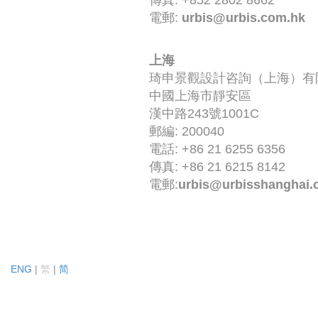
傳真: +852 2802 8662
電郵:
urbis@urbis.com.hk
2021
環保
2020
基建
上海
2019
規劃及都市設計
琦申景觀設計咨詢（上海）有
中國上海市靜安區
2018
總體規劃
漢中路243號1001C
2017
研究
郵編: 200040
電話: +86 21 6255 6356
2016
高爾夫球
傳真: +86 21 6215 8142
2015
樹木顧問服務
電郵:
urbis@urbisshanghai.
2014
2013
2012
ENG
|
繁
|
简
2011
2010